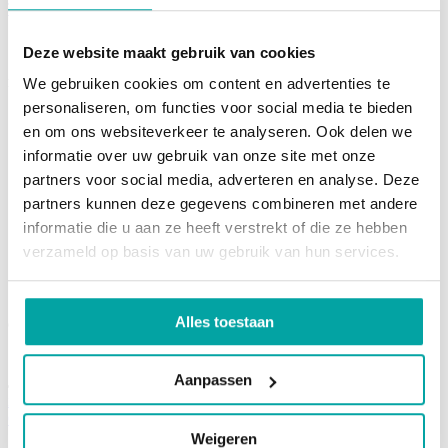
T2-campus
>
Events
>
Infodag SyntraPXL
Deze website maakt gebruik van cookies
We gebruiken cookies om content en advertenties te
Navigatie
personaliseren, om functies voor social media te bieden
Home
en om ons websiteverkeer te analyseren. Ook delen we
Opleidingen
informatie over uw gebruik van onze site met onze
Onderwijs
STEM-workshops
partners voor social media, adverteren en analyse. Deze
Faciliteiten
partners kunnen deze gegevens combineren met andere
Events
informatie die u aan ze heeft verstrekt of die ze hebben
Bereikbaarheid
Community
verzameld op basis van uw gebruik van hun services.
Over T2-campus
Nieuws
Alles toestaan
Contacteer ons
Thor Park 8040
Aanpassen
3600 Genk
info@t2-campus.be
Contacteer ons
Weigeren