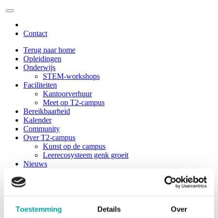
Contact
Terug naar home
Opleidingen
Onderwijs
STEM-workshops
Faciliteiten
Kantoorverhuur
Meet op T2-campus
Bereikbaarheid
Kalender
Community
Over T2-campus
Kunst op de campus
Leerecosysteem genk groeit
Nieuws
Contact
Toestemming
Details
Over